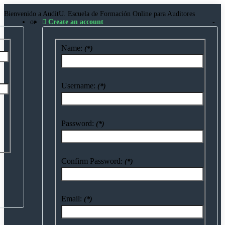
Bienvenido a AuditU. Escuela de Formación Online para Auditores
or
Create an account
Name:
(*)
Username:
(*)
Password:
(*)
Confirm Password:
(*)
Email:
(*)